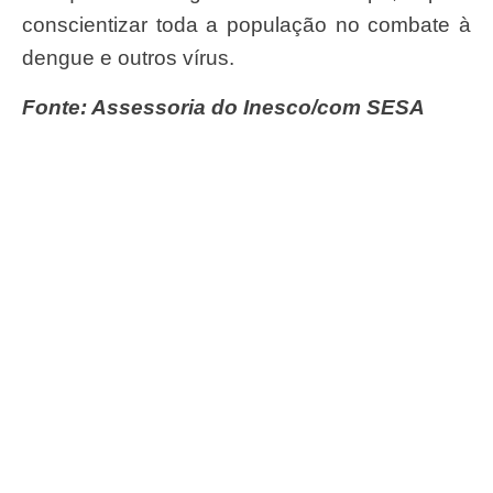
conscientizar toda a população no combate à
dengue e outros vírus.
Fonte: Assessoria do Inesco/com SESA
#ConassEmMovimento
Receba o conteúdo semanal do Conass com
as principais notícias e informações do SUS
ASSINAR