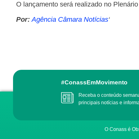
O lançamento será realizado no Plenário 
Por:
Agência Câmara Notícias
‘
#ConassEmMovimento
Receba o conteúdo semanal do Conass com as
principais notícias e info
O Conass é O