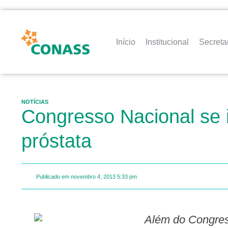
Início
Institucional
Secreta
NOTÍCIAS
Congresso Nacional se 
próstata
Publicado em
novembro 4, 2013
5:33 pm
Além do Congresso, o Cristo Redentor e a Igreja da Penha, no Rio de Janeiro, receberão iluminação em