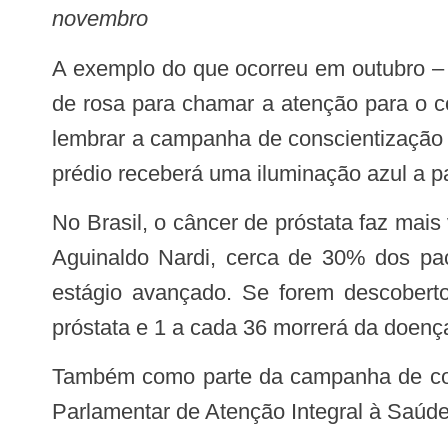
novembro
A exemplo do que ocorreu em outubro – quando o Congresso Nacional e vários prédios públicos em todo o País se iluminaram
de rosa para chamar a atenção para o 
lembrar a campanha de conscientização c
prédio receberá uma iluminação azul a par
No Brasil, o câncer de próstata faz mais vítimas do que o de mama (veja quadro ao lado). De acordo com o presidente da SBU,
Aguinaldo Nardi, cerca de 30% dos pa
estágio avançado. Se forem descobert
próstata e 1 a cada 36 morrerá da doença
Também como parte da campanha de cons
Parlamentar
de Atenção Integral à Saúde