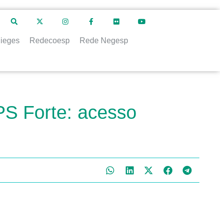
ieges
Redecoesp
Rede Negesp
PS Forte: acesso