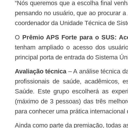
“Nós queremos que a escolha final venha dos jurados comunicadores que terão o desafio de analisar as experiências finalistas
pensando no usuário, que ao procurar a
coordenador da Unidade Técnica de Sis
O
Prêmio APS Forte para o SUS: Ac
tenham ampliado o acesso dos usuário
principal porta de entrada do Sistema Ú
Avaliação técnica
– A análise técnica d
profissionais de saúde, acadêmicos, es
Saúde. Este grupo escolherá as experiê
(máximo de 3 pessoas) das três melhore
para conhecer uma prática internacional
Ainda como parte da premiação, todas as experiências bem avaliadas pela comissão técnica terão destaque em uma publicação