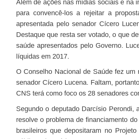
Além de ações nas mídias sociais e na internet, a nova ofensiva prevê ainda um trabalho de corpo a corpo junto aos senadores,
para convencê-los a rejeitar a prop
apresentada pelo senador Cícero Lucen
Destaque que resta ser votado, o que de
saúde apresentados pelo Governo. Luc
líquidas em 2017.
O Conselho Nacional de Saúde fez um mapeamento dos votos dos senadores e concluiu que 39 são favoráveis à Emenda do
senador Cícero Lucena. Faltam, portanto
CNS terá como foco os 28 senadores co
Segundo o deputado Darcísio Perondi, a proposta construída pela equipe econômica é vergonhosa, raquítica e anêmica e não
resolve o problema de financiamento do
brasileiros que depositaram no Projet