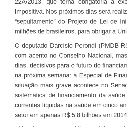
22A/2013, que torna obrigatória a 
Impositiva. Nos próximos dias será real
“sepultamento” do Projeto de Lei de In
milhões de brasileiros, para obrigar a Un
O deputado Darcísio Perondi (PMDB-RS), presidente da Frente Parlamentar da Saúde, reconheceu o trabalho das entidades
com acento no Conselho Nacional, mas 
dias, decisivos para o futuro do finan
na próxima semana: a Especial de Finan
situação mais grave acontece no Sen
sistemática de financiamento da saúde 
correntes líquidas na saúde em cinco a
setor em apenas R$ 5,8 bilhões em 2014,