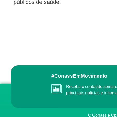
públicos de saúde.
#ConassEmMovimento
Receba o conteúdo semanal do Conass com as
principais notícias e info
O Conass é O