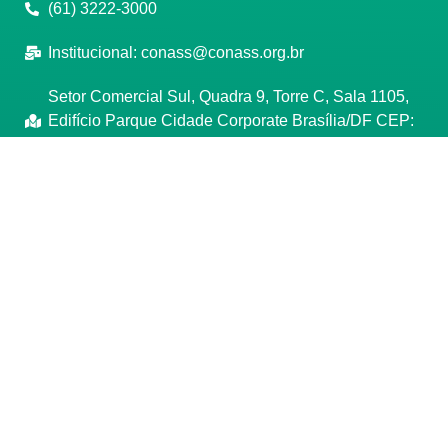
(61) 3222-3000
Institucional:
conass@conass.org.br
Setor Comercial Sul, Quadra 9, Torre C, Sala 1105,
Edifício Parque Cidade Corporate Brasília/DF CEP:
70308-200
Razão Social: Conselho Nacional de Secretários de
Saúde
CNPJ: 00.718.205/0001-07