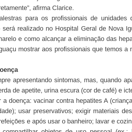
retamente”, afirma Clarice.
palestras para os profissionais de unidad
o será realizado no Hospital Geral de Nova Ig
relo e como alcançar a eliminação das hepati
uaçu mostrar aos profissionais que temos a mi
doença
mpre apresentando sintomas, mas, quando ap
rda de apetite, urina escura (cor de café) e ict
 a doença: vacinar contra hepatites A (criança
ade); usar preservativos; exigir materiais des
efeições e após usar o banheiro; lavar e coz
compartilhar objetos de uso pessoal (ex.: 