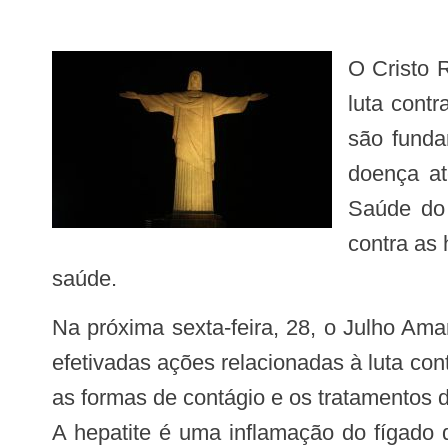
O Cristo Redentor foi iluminado de amarelo nesta terça-feira (25/07) para alertar sobre o mês de
luta contr
são funda
doença at
Saúde do 
contra as 
saúde.
Na próxima sexta-feira, 28, o Julho Am
efetivadas ações relacionadas à luta co
as formas de contágio e os tratamentos d
A hepatite é uma inflamação do fígado 