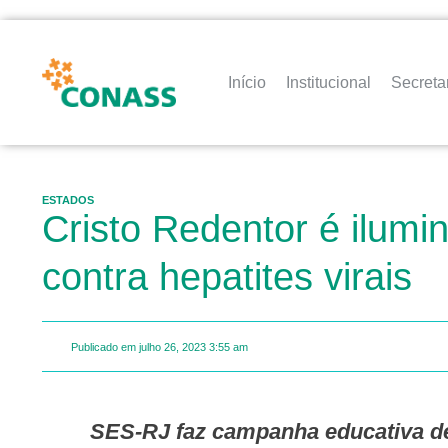
Início
Institucional
Secreta
ESTADOS
Cristo Redentor é ilumi
contra hepatites virais
Publicado em
julho 26, 2023
3:55 am
SES-RJ faz campanha educativa de combate à doença junto a profissionais de saúde e convoca a população a se