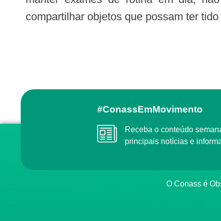
compartilhar objetos que possam ter tido
#ConassEmMovimento
Receba o conteúdo semanal do Conass com as
principais notícias e info
O Conass é O