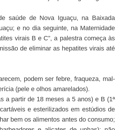
es de saúde de Nova Iguaçu, na Baixada
uaçu; e no dia seguinte, na Maternidade
tes virais B e C”, a palestra começa às
ssão de eliminar as hepatites virais até
arecem, podem ser febre, fraqueza, mal-
erícia (pele e olhos amarelados).
s a partir de 18 meses a 5 anos) e B (1ª
cartáveis e esterilizados em estúdios de
inhar bem os alimentos antes do consumo;
barbeadores e alicates de unhas); não