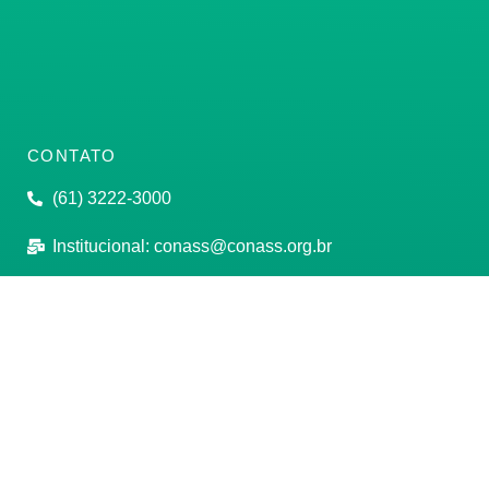
CONTATO
(61) 3222-3000
Institucional:
conass@conass.org.br
Setor Comercial Sul, Quadra 9, Torre C, Sala 1105,
Edifício Parque Cidade Corporate Brasília/DF CEP:
70308-200
Razão Social: Conselho Nacional de Secretários de
Saúde
CNPJ: 00.718.205/0001-07