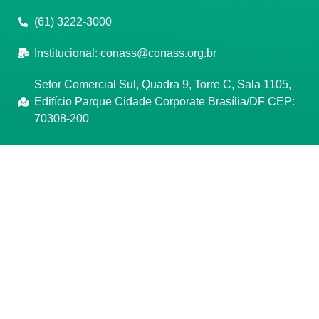
(61) 3222-3000
Institucional:
conass@conass.org.br
Setor Comercial Sul, Quadra 9, Torre C, Sala 1105,
Edifício Parque Cidade Corporate Brasília/DF CEP:
70308-200
Razão Social: Conselho Nacional de Secretários de
Saúde
CNPJ: 00.718.205/0001-07