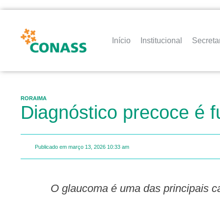
Início
Institucional
Secreta
RORAIMA
Diagnóstico precoce é f
Publicado em
março 13, 2026
10:33 am
O glaucoma é uma das principais causas de cegueira no mundo e muitas vezes pode evoluir de forma silenciosa, sem