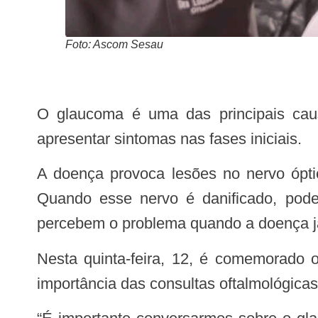
Foto: Ascom Sesau
O glaucoma é uma das principais causas de cegueira no mundo e muitas vezes pode evoluir de forma silenciosa, sem
apresentar sintomas nas fases iniciais.
A doença provoca lesões no nervo óptico, estrutura responsável por levar ao cérebro as informações captadas pelos olhos.
Quando esse nervo é danificado, pode
percebem o problema quando a doença j
Nesta quinta-feira, 12, é comemorado o Dia Mundial de Combate ao Glaucoma e a Sesau (Secretaria de Saúde) reforça a
importância das consultas oftalmológicas