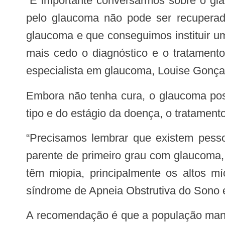
“É importante conversarmos sobre o glaucoma porque ele é a principal causa de cegueira no mundo, e a visão que se perde
pelo glaucoma não pode ser recuperada
glaucoma e que conseguimos instituir u
mais cedo o diagnóstico e o tratamento
especialista em glaucoma, Louise Gonça
Embora não tenha cura, o glaucoma possui tratamento e pode ser controlado quando diagnosticado a tempo. Dependendo do
tipo e do estágio da doença, o tratamento
“Precisamos lembrar que existem pessoas que têm maior risco de desenvolver a doença, que são pessoas que têm algum
parente de primeiro grau com glaucoma,
têm miopia, principalmente os altos m
síndrome de Apneia Obstrutiva do Sono 
A recomendação é que a população mantenha consultas regulares com o oftalmologista, especialmente após os 40 anos ou em