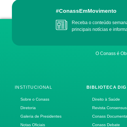
#ConassEmMovimento
Receba o conteúdo semanal do Conass com as
principais notícias e info
O Conass é O
INSTITUCIONAL
BIBLIOTECA DIG
Sobre o Conass
Direito à Saúde
Diretoria
Revista Consensus
Galeria de Presidentes
Conass Document
Notas Oficiais
Conass Debate