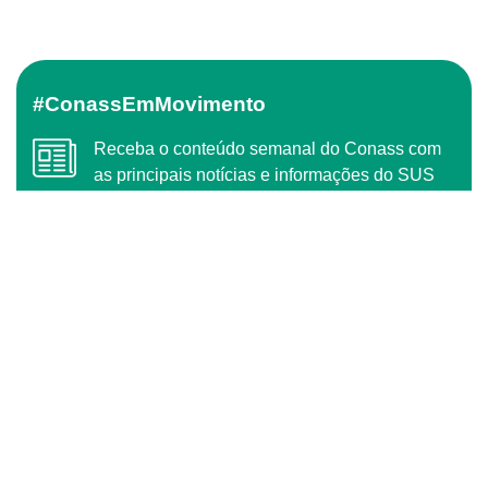
#ConassEmMovimento
Receba o conteúdo semanal do Conass com
as principais notícias e informações do SUS
ASSINAR
O Conass é Observador Consultivo da Comunidade
dos Países de Língua Portuguesa (CPLP)