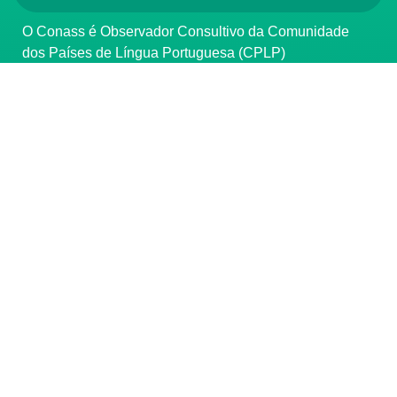
O Conass é Observador Consultivo da Comunidade
dos Países de Língua Portuguesa (CPLP)
CONTATO
(61) 3222-3000
Institucional:
conass@conass.org.br
Setor Comercial Sul, Quadra 9, Torre C, Sala 1105,
Edifício Parque Cidade Corporate Brasília/DF CEP:
70308-200
Razão Social: Conselho Nacional de Secretários de