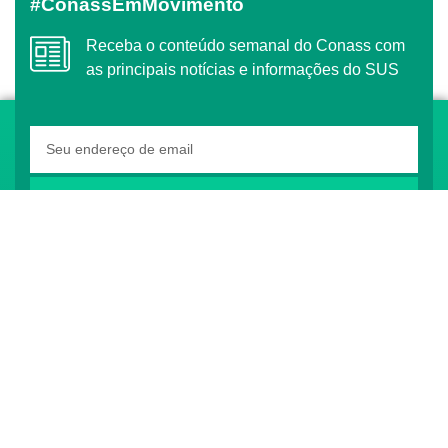
#ConassEmMovimento
Receba o conteúdo semanal do Conass com
as principais notícias e informações do SUS
ASSINAR
O Conass é Observador Consultivo da Comunidade
dos Países de Língua Portuguesa (CPLP)