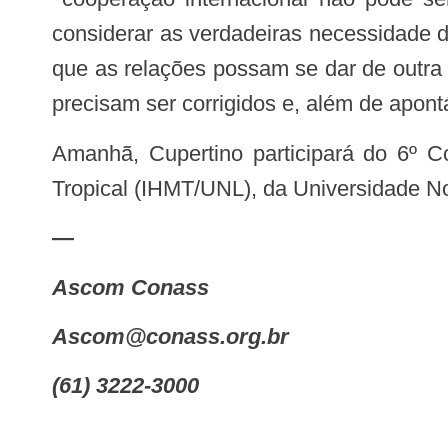
considerar as verdadeiras necessidade 
que as relações possam se dar de outra
precisam ser corrigidos e, além de apont
Amanhã, Cupertino participará do 6º Congresso Nacional de Medicina Tropical, também no Instituto de Higiene e Medicina
Tropical (IHMT/UNL), da Universidade N
—
Ascom Conass
ascom@conass.org.br
(61) 3222-3000