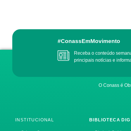
#ConassEmMovimento
Receba o conteúdo semanal do Conass com as
principais notícias e info
O Conass é O
INSTITUCIONAL
BIBLIOTECA DIG