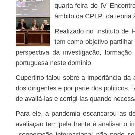
quarta-feira do IV Encont
âmbito da CPLP: da teoria à
Realizado no Instituto de Higiene e Medicina Tropical (IHMT/UNL), da Universidade Nova de Lisboa, o encontro
tem como objetivo partilha
perspectiva da investigação, formação
portuguesa neste domínio.
Cupertino falou sobre a importância da avaliação nas políticas públicas enquanto instrumento da tomada de decisão por parte
dos dirigentes e por parte dos político
de avaliá-las e corrigi-las quando neces
Para ele, a pandemia escancarou as desigualdades gritantes que existem pelo mundo e uma das tarefas gigantescas que a
avaliação tem pela frente é analisar o
cooperação internacional não pode se