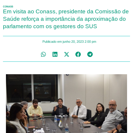
CONASS
Em visita ao Conass, presidente da Comissão de
Saúde reforça a importância da aproximação do
parlamento com os gestores do SUS
Publicado em
junho 20, 2023
2:00 pm