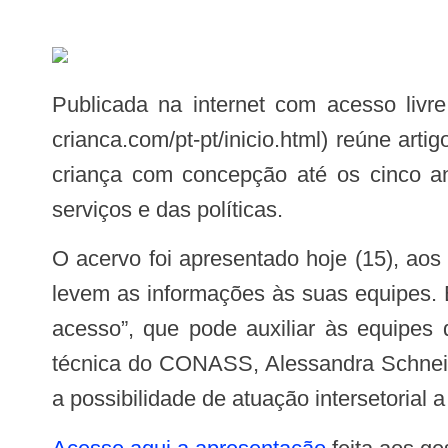
Publicada na internet com acesso livre e aberto, a Enciclopédia Digital sobre a Primeira Infância (http://www.enciclopedia-
crianca.com/pt-pt/inicio.html) reúne ar
criança com concepção até os cinco a
serviços e das políticas.
O acervo foi apresentado hoje (15), aos gestores estaduais do SUS, durante Assembleia do CONASS, no intuito de que estes
levem as informações às suas equipes. Be
acesso”, que pode auxiliar às equipes
técnica do CONASS, Alessandra Schneider
a possibilidade de atuação intersetorial 