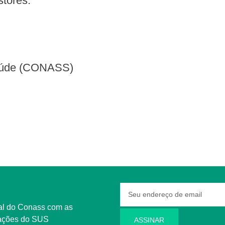
stores.
Saúde (CONASS)
rmações do SUS
ASSINAR