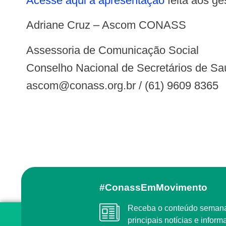
Acesse aqui a apresentação
feita aos ge
Adriane Cruz – Ascom CONASS
Assessoria de Comunicação Social
Conselho Nacional de Secretários de 
ascom@conass.org.br
/ (61) 9609 8365
#ConassEmMovimento
Receba o conteúdo semanal do Conass com as
principais notícias e info