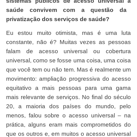
sistemas p
ú
blicos de acesso universal
à
sa
ú
de convivem com a quest
ã
o da
privatiza
çã
o dos servi
ç
os de sa
ú
de?
Eu estou muito otimista, mas é uma luta
constante, não é? Muitas vezes as pessoas
falam de acesso universal ou cobertura
universal, como se fosse uma coisa, uma coisa
que você tem ou não tem. Mas é realmente um
movimento: ampliação progressiva do acesso
equitativo a mais pessoas para uma gama
mais relevante de serviços. No final do século
20, a maioria dos países do mundo, pelo
menos, falou sobre o acesso universal – na
prática, alguns eram mais comprometidos do
que os outros e, em muitos o acesso universal