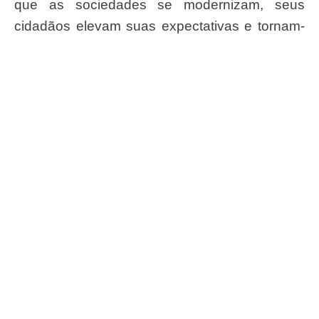
que as sociedades se modernizam, seus
cidadãos elevam suas expectativas e tornam-
se mais capazes em vocalizá-las. Temos, pois,
todos os motivos para ser otimistas.
#ConassEmMovimento
Receba o conteúdo semanal do Conass com
as principais notícias e informações do SUS
ASSINAR