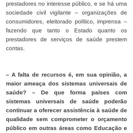
prestadores no interesse público, e se há uma
sociedade civil vigilante – organizações de
consumidores, eleitorado político, imprensa –
fazendo que tanto o Estado quanto os
prestadores de serviços de saúde prestem
contas.
– A falta de recursos
é
, em sua opini
ã
o, a
maior amea
ç
a dos sistemas universais de
sa
ú
de? – De que forma pa
í
ses com
sistemas universais de sa
ú
de poder
ã
o
continuar a oferecer assist
ê
ncia
à
sa
ú
de de
qualidade sem comprometer o or
ç
amento
p
ú
blico em outras
á
reas como Educa
çã
o e