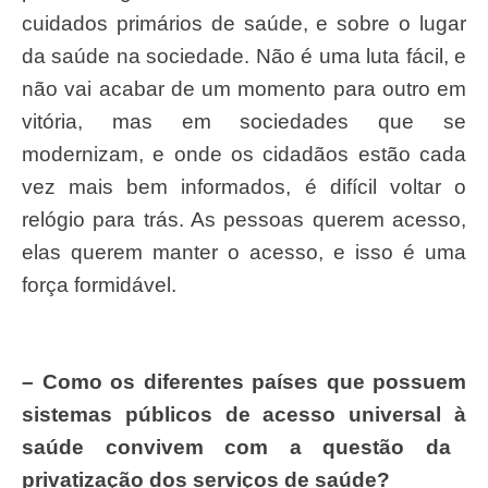
cuidados primários de saúde, e sobre o lugar
da saúde na sociedade. Não é uma luta fácil, e
não vai acabar de um momento para outro em
vitória, mas em sociedades que se
modernizam, e onde os cidadãos estão cada
vez mais bem informados, é difícil voltar o
relógio para trás. As pessoas querem acesso,
elas querem manter o acesso, e isso é uma
força formidável.
– Como os diferentes pa
í
ses que possuem
sistemas p
ú
blicos de acesso universal
à
sa
ú
de convivem com a quest
ã
o da
privatiza
çã
o dos servi
ç
os de sa
ú
de?