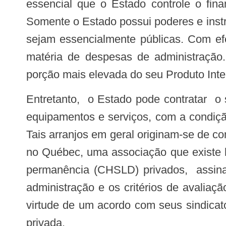
essencial que o Estado controle o fina
Somente o Estado possui poderes e instru
sejam essencialmente públicas. Com ef
matéria de despesas de administraçã
porção mais elevada do seu Produto Inter
Entretanto, o Estado pode contratar o setor privado para compartilhar a propriedade e a gestão de certos estabelecimentos,
equipamentos e serviços, com a condiçã
Tais arranjos em geral originam-se de co
no Québec, uma associação que existe h
permanência (CHSLD) privados, assina
administração e os critérios de avalia
virtude de um acordo com seus sindicat
privada.