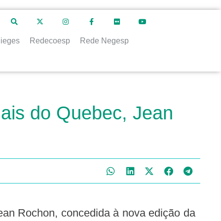
ieges
Redecoesp
Rede Negesp
iais do Quebec, Jean