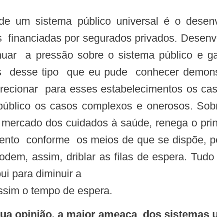
s financiadas por segurados privados. Dese
enuar a pressão sobre o sistema público e g
as desse tipo que eu pude conhecer demonst
 direcionar para esses estabelecimentos os ca
público os casos complexos e onerosos. So
mercado dos cuidados à saúde, renega o pr
nto conforme os meios de que se dispõe, po
dem, assim, driblar as filas de espera. Tu
ui para diminuir a
ssim o tempo de espera.
 sua opinião, a maior ameaça dos sistemas 