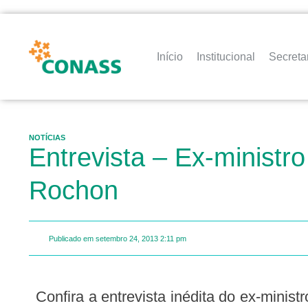
Início
Institucional
Secreta
NOTÍCIAS
Entrevista – Ex-minist
Rochon
Publicado em
setembro 24, 2013
2:11 pm
Confira a entrevista inédita do ex-ministro da Saúde e Assuntos Sociais do Quebec, Jean Rochon, concedida à nova edição da