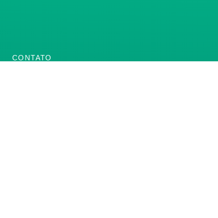
CONTATO
(61) 3222-3000
Institucional:
conass@conass.org.br
Setor Comercial Sul, Quadra 9, Torre C, Sala 1105,
Edifício Parque Cidade Corporate Brasília/DF CEP:
70308-200
Razão Social: Conselho Nacional de Secretários de
Saúde
CNPJ: 00.718.205/0001-07