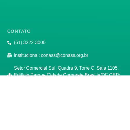
CONTATO
(61) 3222-3000
Institucional:
conass@conass.org.br
Setor Comercial Sul, Quadra 9, Torre C, Sala 1105,
Edifício Parque Cidade Corporate Brasília/DF CEP:
70308-200
Razão Social: Conselho Nacional de Secretários de
Saúde
CNPJ: 00.718.205/0001-07