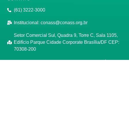
(61) 3222-3000
Institucional:
conass@conass.org.br
Setor Comercial Sul, Quadra 9, Torre C, Sala 1105,
Edifício Parque Cidade Corporate Brasília/DF CEP:
70308-200
Razão Social: Conselho Nacional de Secretários de
Saúde
CNPJ: 00.718.205/0001-07