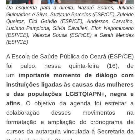
Da esquerda para a direita: Nazaré Soares, Juliana
Guimarães e Silva, Suzyane Barcelos (ESP/CE), Zuleide
Queiroz, Elci Galvão (ESP/CE), Anderson Carvalho,
Luciano Pamplona, Silvia Cavalieri, Elon Nepomuceno
(ESP/CE), Valesca Sousa (ESP/CE) e Sarah Mendes
(ESP/CE)
A Escola de Saúde Pública do Ceará (ESP/CE)
foi palco, nessa quinta-feira (16), de
um
importante momento de diálogo com
instituições ligadas às causas das mulheres
e das populações LGBTQIAPN+, negra e
afins
. O objetivo da agenda foi estreitar a
colaboração desses movimentos na
formatação e ampliação do cronograma de
cursos da autarquia vinculada à Secretaria da