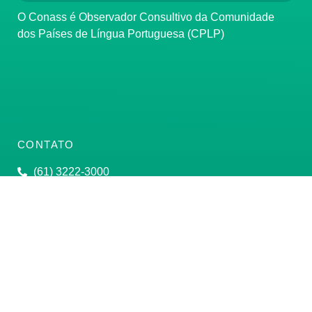
O Conass é Observador Consultivo da Comunidade
dos Países de Língua Portuguesa (CPLP)
CONTATO
(61) 3222-3000
Institucional:
conass@conass.org.br
Setor Comercial Sul, Quadra 9, Torre C, Sala 1105,
Edifício Parque Cidade Corporate Brasília/DF CEP:
70308-200
Razão Social: Conselho Nacional de Secretários de