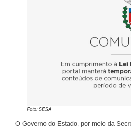
Foto: SESA
O Governo do Estado, por meio da Secretaria da Saúde (Sesa), entregou nesta segunda-feira (13) equipamentos destinados às