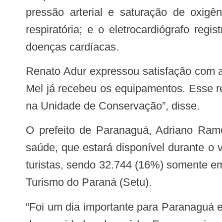
pressão arterial e saturação de oxigên
respiratória; e o eletrocardiógrafo reg
doenças cardíacas.
Renato Adur expressou satisfação com a celeridade para a entrega dos equipamentos. “Pouco tempo depois da visita a Ilha do
Mel já recebeu os equipamentos. Esse r
na Unidade de Conservação”, disse.
O prefeito de Paranaguá, Adriano Ramos, falou sobre o impacto positivo para a comunidade e enfatizou o investimento na
saúde, que estará disponível durante o
turistas, sendo 32.744 (16%) somente e
Turismo do Paraná (Setu).
“Foi um dia importante para Paranaguá e para a Ilha do Mel. Recebemos esses aparelhos importantes para salvar vidas nessas