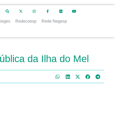
ieges
Redecoesp
Rede Negesp
blica da Ilha do Mel