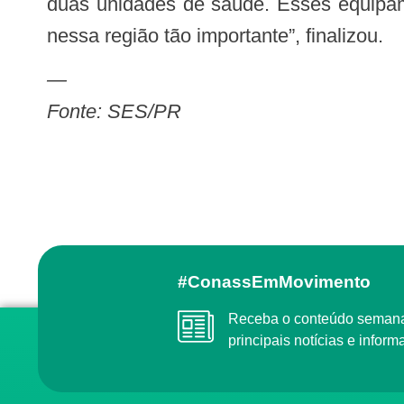
duas unidades de saúde. Esses equipa
nessa região tão importante”, finalizou.
—
Fonte: SES/PR
#ConassEmMovimento
Receba o conteúdo semanal do Conass com as
principais notícias e info