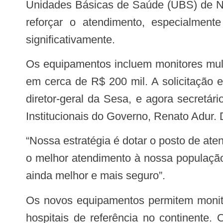
Unidades Básicas de Saúde (UBS) de Nov
reforçar o atendimento, especialme
significativamente.
Os equipamentos incluem monitores multiparamétricos, ventiladores mecânicos de transporte e um eletrocardiógrafo, avaliados
em cerca de R$ 200 mil. A solicitação e
diretor-geral da Sesa, e agora secretá
Institucionais do Governo, Renato Adur. 
“Nossa estratégia é dotar o posto de atendimento de Encantadas e de Nova Brasília de todas as condições técnicas para prestar
o melhor atendimento à nossa população
ainda melhor e mais seguro”.
Os novos equipamentos permitem monitoramento e suporte avançados aos pacientes durante o transporte da Ilha do Mel até
hospitais de referência no continente.