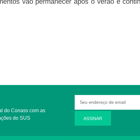
mentos vão permanecer após o verão e conti
rmações do SUS
ASSINAR