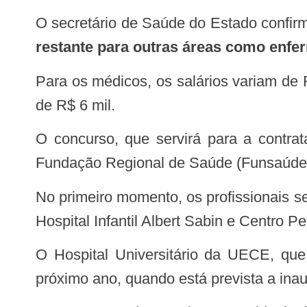
O secretário de Saúde do Estado confi
restante para outras áreas como enfe
Para os médicos, os salários variam de R$ 14 mil, para 24 horas semanais, e R$ 23 mil para 40 horas. Para enfermeiros, cerca
de R$ 6 mil.
O concurso, que servirá para a contratação de empregados públicos, com vínculos regidos pela CLT, será organizado pela
Fundação Regional de Saúde (Funsaúde) 
No primeiro momento, os profissionais serão alocados em unidades como o Hospital de Messejana, Hospital Geral de Fortaleza,
Hospital Infantil Albert Sabin e Centro Pe
O Hospital Universitário da UECE, que está em construção, também deve receber profissionais deste concurso a partir do
próximo ano, quando está prevista a inau