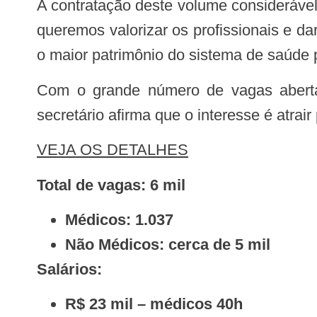
A contratação deste volume considerável de profissionais ocorrerá em substituição à contratação de cooperativas médicas. “Nós
queremos valorizar os profissionais e d
o maior patrimônio do sistema de saúde pú
Com o grande número de vagas abertas, o que não está ocorrendo no restante do País neste momento de pandemia, o
secretário afirma que o interesse é atrair
VEJA OS DETALHES
Total de vagas: 6 mil
Médicos: 1.037
Não Médicos: cerca de 5 mil
Salários:
R$ 23 mil – médicos 40h