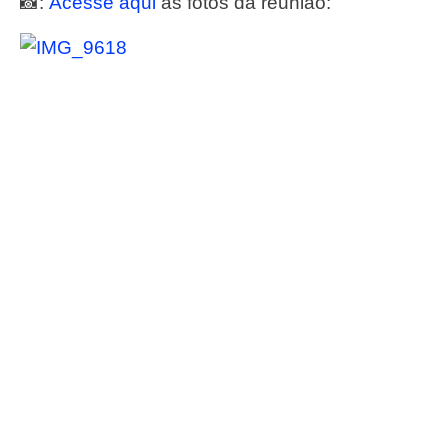
📸:
Acesse aqui
as fotos da reunião: