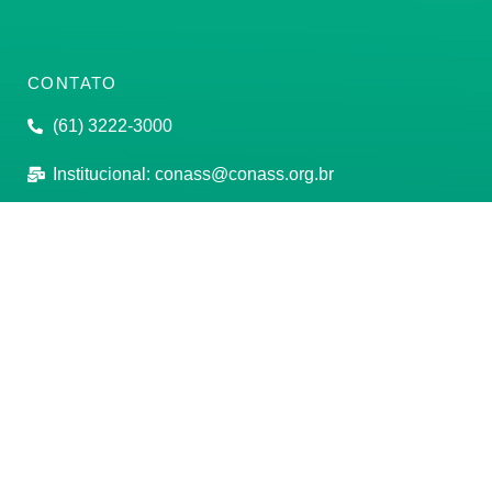
CONTATO
(61) 3222-3000
Institucional:
conass@conass.org.br
Setor Comercial Sul, Quadra 9, Torre C, Sala 1105,
Edifício Parque Cidade Corporate Brasília/DF CEP:
70308-200
Razão Social: Conselho Nacional de Secretários de
Saúde
CNPJ: 00.718.205/0001-07