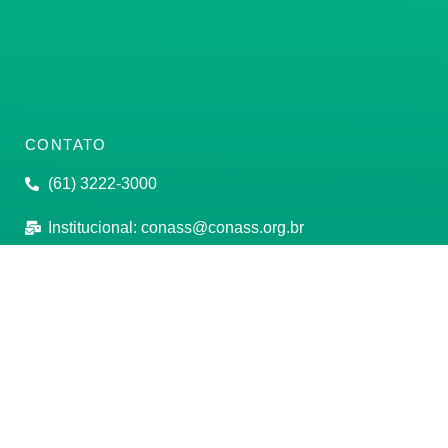
CONTATO
(61) 3222-3000
Institucional:
conass@conass.org.br
Setor Comercial Sul, Quadra 9, Torre C, Sala 1105,
Edifício Parque Cidade Corporate Brasília/DF CEP:
70308-200
Razão Social: Conselho Nacional de Secretários de
Saúde
CNPJ: 00.718.205/0001-07