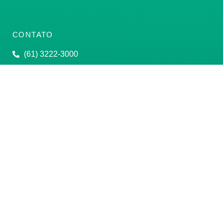
CONTATO
(61) 3222-3000
Institucional:
conass@conass.org.br
Setor Comercial Sul, Quadra 9, Torre C, Sala 1105,
Edifício Parque Cidade Corporate Brasília/DF CEP:
70308-200
Razão Social: Conselho Nacional de Secretários de
Saúde
CNPJ: 00.718.205/0001-07