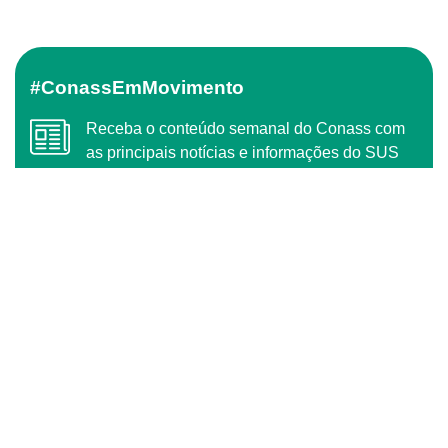
#ConassEmMovimento
Receba o conteúdo semanal do Conass com
as principais notícias e informações do SUS
ASSINAR
O Conass é Observador Consultivo da Comunidade
dos Países de Língua Portuguesa (CPLP)