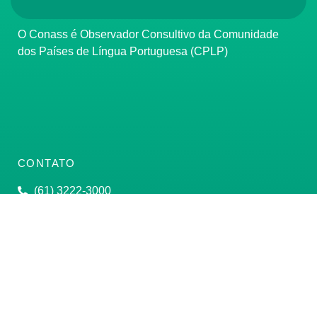
O Conass é Observador Consultivo da Comunidade
dos Países de Língua Portuguesa (CPLP)
CONTATO
(61) 3222-3000
Institucional:
conass@conass.org.br
Setor Comercial Sul, Quadra 9, Torre C, Sala 1105,
Edifício Parque Cidade Corporate Brasília/DF CEP:
70308-200