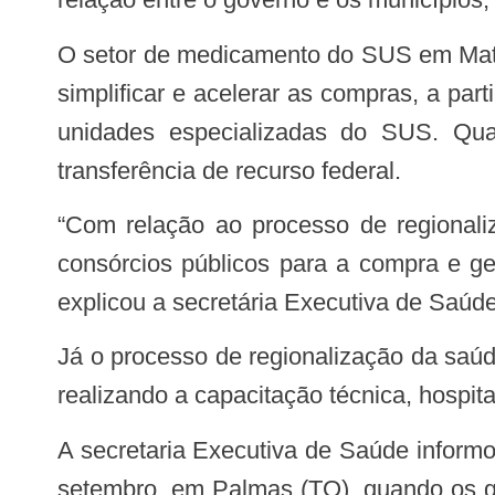
O setor de medicamento do SUS em Mato Grosso também passa por processo de padronização em licitação, com o objetivo de
simplificar e acelerar as compras, a pa
unidades especializadas do SUS. Qua
transferência de recurso federal.
“Com relação ao processo de regionalização, a secretaria intensificará o papel de apoiador dos municípios na formação de
consórcios públicos para a compra e ge
explicou a secretária Executiva de Saúde
Já o processo de regionalização da saúde tem como foco a qualificação da atenção primária, estruturando a saúde nas regiões,
realizando a capacitação técnica, hospita
A secretaria Executiva de Saúde informou, ainda, que Mato Grosso estará presente na próxima reunião do CONASS, dia 14 de
setembro, em Palmas (TO), quando os g