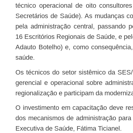
técnico operacional de oito consulto
Secretários de Saúde). As mudanças c
pela administração central, passando p
16 Escritórios Regionais de Saúde, e pelo
Adauto Botelho) e, como consequência, 
saúde.
Os técnicos do setor sistêmico da SES/MT recebem capacitação e orientação
gerencial e operacional sobre administ
regionalização e participam da moderni
O investimento em capacitação deve resultar na modernização do serviço de saúde em Mato Grosso, com o aperfeiçoamento
dos mecanismos de administração para s
Executiva de Saúde, Fátima Ticianel.