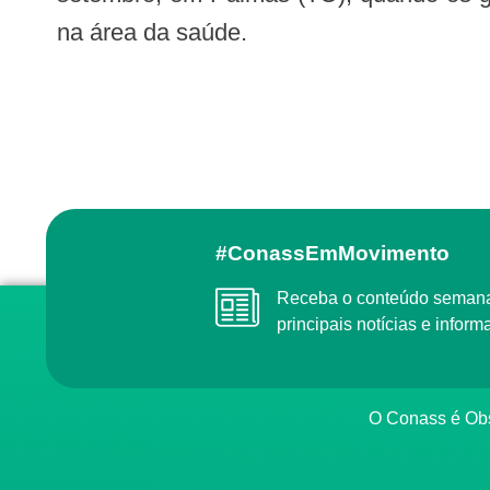
na área da saúde.
#ConassEmMovimento
Receba o conteúdo semanal do Conass com as
principais notícias e info
O Conass é O