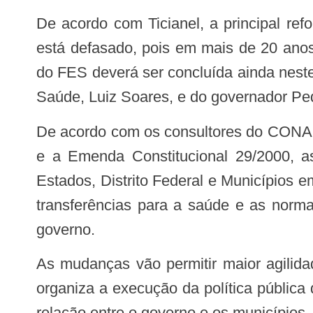
De acordo com Ticianel, a principal reformulação começa pelo Fundo Estadual de Saúde (FES), que foi instituído em 1992 e
está defasado, pois em mais de 20 anos
do FES deverá ser concluída ainda neste
Saúde, Luiz Soares, e do governador Pe
De acordo com os consultores do CONASS Sady Carnot e Francisco Rocha, é preciso adequar o Fundo à Lei Federal 141/2012
e a Emenda Constitucional 29/2000, a
Estados, Distrito Federal e Municípios e
transferências para a saúde e as norma
governo.
As mudanças vão permitir maior agilidade e eficiência para a gestão. O Fundo Estadual de Saúde é o instrumento legal que
organiza a execução da política pública 
relação entre o governo e os municípios,