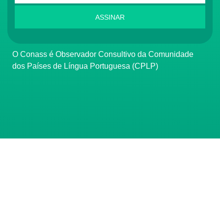
ASSINAR
O Conass é Observador Consultivo da Comunidade
dos Países de Língua Portuguesa (CPLP)
CONTATO
(61) 3222-3000
Institucional:
conass@conass.org.br
Setor Comercial Sul, Quadra 9, Torre C, Sala 1105,
Edifício Parque Cidade Corporate Brasília/DF CEP: