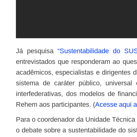
Já pesquisa
“Sustentabilidade do SUS
entrevistados que responderam ao quest
acadêmicos, especialistas e dirigentes
sistema de caráter público, universa
interfederativas, dos modelos de finan
Rehem aos participantes. (
Acesse aqui a
Para o coordenador da Unidade Técnica de Sistemas e Serviços de Saúde da OPAS, Renato Tasca, a discussão contribuiu para
o debate sobre a sustentabilidade do s