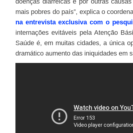
doenças diarreicas e por outras causas
mais pobres do país”, explica o coorden
na entrevista exclusiva com o pesqu
internações evitáveis pela Atenção Bá
Saúde é, em muitas cidades, a única op
dramático aumento das iniquidades em s