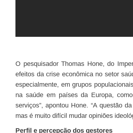
O pesquisador Thomas Hone, do Imperial College do Reino Unido, fez um panorama dos estudos internacionais sobre os
efeitos da crise econômica no setor sa
especialmente, em grupos populacionais
na saúde em países da Europa, como 
serviços”, apontou Hone. “A questão da
mas é muito difícil mudar opiniões ideológ
Perfil e percepção dos gestores