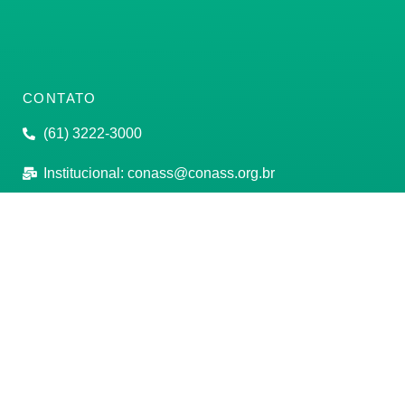
CONTATO
(61) 3222-3000
Institucional:
conass@conass.org.br
Setor Comercial Sul, Quadra 9, Torre C, Sala 1105,
Edifício Parque Cidade Corporate Brasília/DF CEP:
70308-200
Razão Social: Conselho Nacional de Secretários de
Saúde
CNPJ: 00.718.205/0001-07