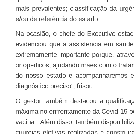
mais prevalentes; classificação da urg
e/ou de referência do estado.
Na ocasião, o chefe do Executivo estadual ressaltou a importância da ação para o início do tratamento precoce. Ele também
evidenciou que a assistência em saúde
extremamente importante porque, atravé
ortopédicos, ajudando mães com o trata
do nosso estado e acompanharemos es
diagnóstico preciso”, frisou.
O gestor também destacou a qualificação permanente da Saúde no estado. “Demos respostas à pandemia, tivemos a nota
máxima no enfrentamento da Covid-19 pe
vacina. Além disso, também disponibili
cirurgias eletivas realizadas e constr