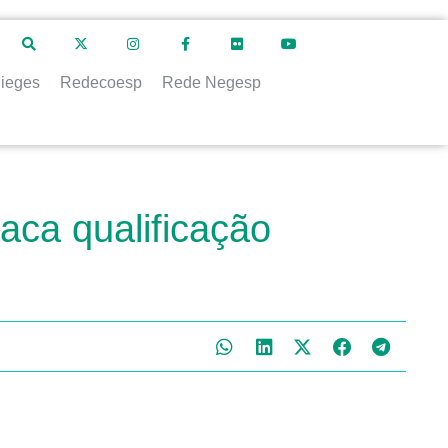
ieges
Redecoesp
Rede Negesp
ca qualificação