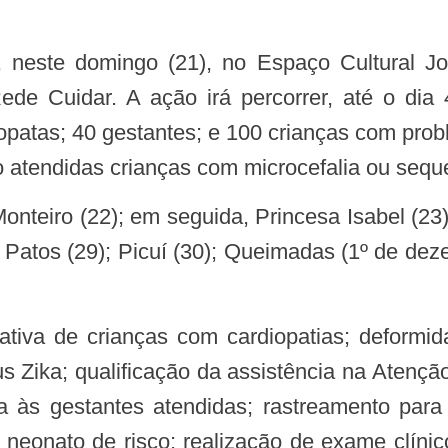
ede Cuidar. A ação irá percorrer, até o dia
opatas; 40 gestantes; e 100 crianças com probl
 atendidas crianças com microcefalia ou seque
; Patos (29); Picuí (30); Queimadas (1º de de
s Zika; qualificação da assistência na Atençã
ca às gestantes atendidas; rastreamento par
o neonato de risco; realização de exame clínic