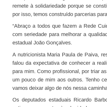
remete à solidariedade porque se consti
por isso, temos construído parcerias para
“Abraço a todos que fazem a Rede Cuidar que representa amor ao próximo e atesta a credibilidade do governo que trabalha
com seriedade para melhorar a qualida
estadual João Gonçalves.
A nutricionista Maria Paula de Paiva, residente no Hospital Infantil Arlinda Marques, participa da Caravana pela primeira vez e
falou da expectativa de conhecer a real
para mim. Como profissional, por triar 
um pouco de mim aos outros. Tenho cer
vamos deixar algo de nós nessa caminha
Os deputados estaduais Ricardo Barbosa, Hervázio Bezerra e Eduardo Carneiro, além de auxiliares da gestão estadual,