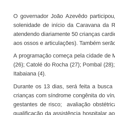
O governador João Azevêdo participou, neste domingo (21), no Espaço Cultural José Lins do Rego, em João Pessoa, da
solenidade de início da Caravana da R
atendendo diariamente 50 crianças cardi
aos ossos e articulações). Também serão
A programação começa pela cidade de Monteiro (22); em seguida, Princesa Isabel (23); Itaporanga (24); Cajazeiras (25); Sousa
(26); Catolé do Rocha (27); Pombal (28)
Itabaiana (4).
Durante os 13 dias, será feita a busca ativa de crianças com cardiopatias; deformidades osteoarticulares; monitoramento de
crianças com síndrome congênita do víru
gestantes de risco; avaliação obstétri
qualificação da assistência hospitalar a