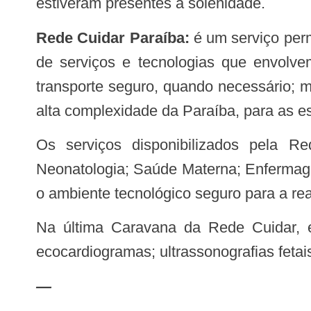
estiveram presentes à solenidade.
Rede Cuidar Paraíba:
é um serviço per
de serviços e tecnologias que envolvem
transporte seguro, quando necessário; 
alta complexidade da Paraíba, para as es
Os serviços disponibilizados pela Rede, em todo estado, estão estruturados em cinco eixos: Cardiologia Pediátrica;
Neonatologia; Saúde Materna; Enfermage
o ambiente tecnológico seguro para a re
Na última Caravana da Rede Cuidar, em julho de 2019, foram realizados 1.289 atendimentos, com a disponibilização de
ecocardiogramas; ultrassonografias fetai
—