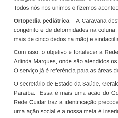
Todos nós nos unimos e fizemos acontec
Ortopedia pediátrica
– A Caravana deste
congênito e de deformidades na coluna;
mais de cinco dedos na mão) e sindactil
Com isso, o objetivo é fortalecer a Rede de Atenção à Pessoa com Deficiência, tendo como referência o Complexo Pediátrico
Arlinda Marques, onde são atendidos os 
O serviço já é referência para as áreas d
O secretário de Estado da Saúde, Geraldo Medeiros, afirmou que a Rede Cuidar traz grandes benefícios à população infantil da
Paraíba. “Essa é mais uma ação do Go
Rede Cuidar traz a identificação precoce
uma ação social e a nossa meta é inser