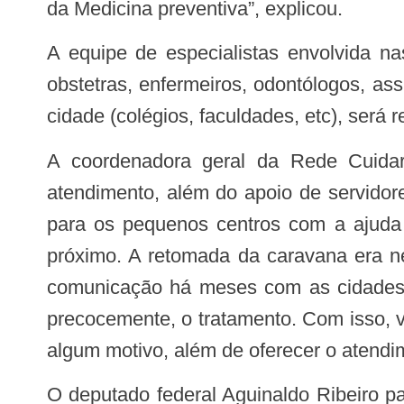
da Medicina preventiva”, explicou.
A equipe de especialistas envolvida nas várias linhas de cuidado é formada por cardiologistas pediátricos, neonatologistas,
obstetras, enfermeiros, odontólogos, as
cidade (colégios, faculdades, etc), será 
A coordenadora geral da Rede Cuidar, Juliana Soares, evidenciou que mais de 90 profissionais estarão envolvidos no
atendimento, além do apoio de servidore
para os pequenos centros com a ajuda
próximo. A retomada da caravana era n
comunicação há meses com as cidades p
precocemente, o tratamento. Com isso, 
algum motivo, além de oferecer o atendim
O deputado federal Aguinaldo Ribeiro parabenizou todos os profissionais envolvidos no projeto. “Esse é um programa que nos