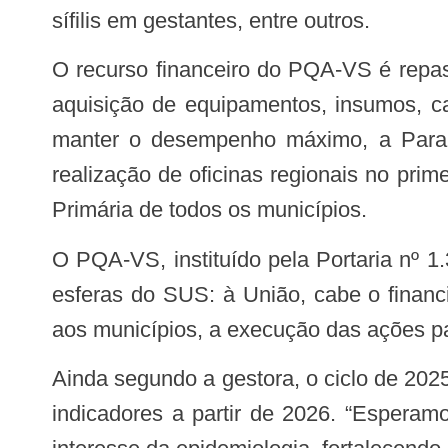
sífilis em gestantes, entre outros.
O recurso financeiro do PQA-VS é repassado com base no desempenho de cada estado e município e pode ser utilizado para
aquisição de equipamentos, insumos, ca
manter o desempenho máximo, a Paraíb
realização de oficinas regionais no pri
Primária de todos os municípios.
O PQA-VS, instituído pela Portaria nº 1.378/GM/MS, de 8 de julho de 2013, define compromissos compartilhados entre as três
esferas do SUS: à União, cabe o financ
aos municípios, a execução das ações p
Ainda segundo a gestora, o ciclo de 2025 seguirá a mesma metodologia dos anos anteriores, com expectativa de ampliação dos
indicadores a partir de 2026. “Esperamo