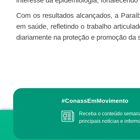
interesse da epidemiologia, fortalecen
Com os resultados alcançados, a Paraíba consolida-se entre os estados de melhor desempenho do país na área de vigilância
em saúde, refletindo o trabalho articul
diariamente na proteção e promoção da 
#ConassEmMovimento
Receba o conteúdo semanal do Conass com as
principais notícias e info