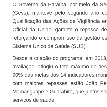
O Governo da Paraíba, por meio da Secretaria de Estado da Saúde (SES) e da Gerência Executiva de Vigilância em Saúde
(Gevs), manteve pelo segundo ano co
Qualificação das Ações de Vigilância e
Oficial da União, garante o repasse d
reforçando o compromisso da gestão es
Sistema Único de Saúde (SUS).
Desde a criação do programa, em 2013, a Paraíba vem ampliando gradualmente seus resultados e, nos dois últimos anos de
avaliação, atingiu o teto máximo de de
90% das metas dos 14 indicadores monit
com maiores repasses estão João Pes
Mamanguape e Guarabira, que juntos som
serviços de saúde.