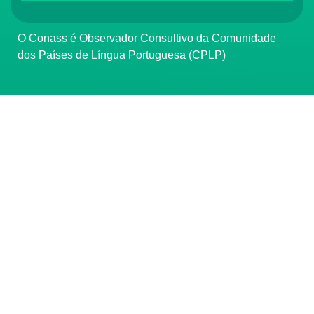
O Conass é Observador Consultivo da Comunidade
dos Países de Língua Portuguesa (CPLP)
CONTATO
(61) 3222-3000
Institucional:
conass@conass.org.br
Setor Comercial Sul, Quadra 9, Torre C, Sala 1105,
Edifício Parque Cidade Corporate Brasília/DF CEP:
70308-200