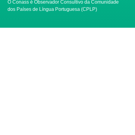
O Conass é Observador Consultivo da Comunidade
dos Países de Língua Portuguesa (CPLP)
CONTATO
(61) 3222-3000
Institucional:
conass@conass.org.br
Setor Comercial Sul, Quadra 9, Torre C, Sala 1105,
Edifício Parque Cidade Corporate Brasília/DF CEP:
70308-200
Razão Social: Conselho Nacional de Secretários de
Saúde