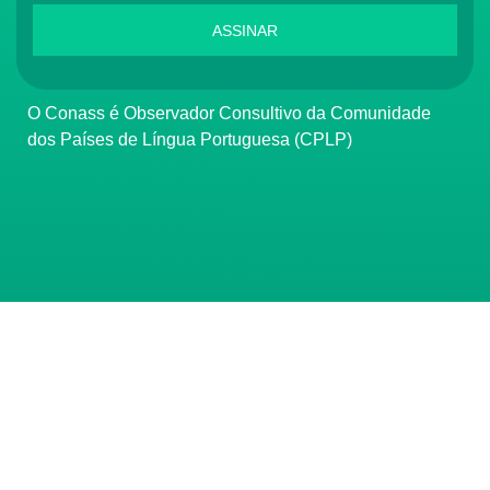
ASSINAR
O Conass é Observador Consultivo da Comunidade
dos Países de Língua Portuguesa (CPLP)
CONTATO
(61) 3222-3000
Institucional:
conass@conass.org.br
Setor Comercial Sul, Quadra 9, Torre C, Sala 1105,
Edifício Parque Cidade Corporate Brasília/DF CEP: