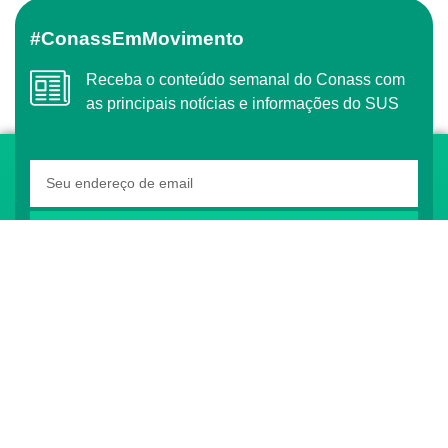
#ConassEmMovimento
Receba o conteúdo semanal do Conass com
as principais notícias e informações do SUS
ASSINAR
O Conass é Observador Consultivo da Comunidade
dos Países de Língua Portuguesa (CPLP)