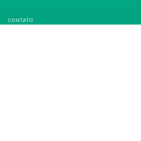
CONTATO
(61) 3222-3000
Institucional:
conass@conass.org.br
Setor Comercial Sul, Quadra 9, Torre C, Sala 1105,
Edifício Parque Cidade Corporate Brasília/DF CEP:
70308-200
Razão Social: Conselho Nacional de Secretários de
Saúde
CNPJ: 00.718.205/0001-07