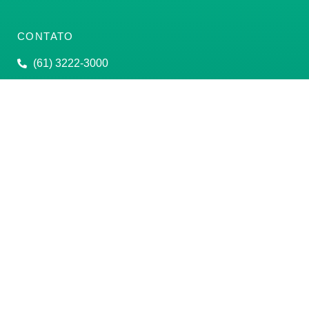
CONTATO
(61) 3222-3000
Institucional:
conass@conass.org.br
Setor Comercial Sul, Quadra 9, Torre C, Sala 1105,
Edifício Parque Cidade Corporate Brasília/DF CEP:
70308-200
Razão Social: Conselho Nacional de Secretários de
Saúde
CNPJ: 00.718.205/0001-07