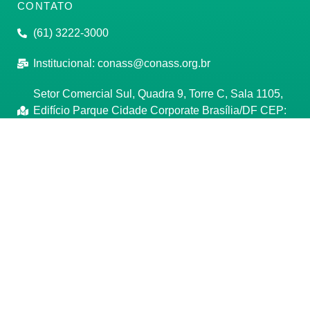
CONTATO
(61) 3222-3000
Institucional:
conass@conass.org.br
Setor Comercial Sul, Quadra 9, Torre C, Sala 1105,
Edifício Parque Cidade Corporate Brasília/DF CEP:
70308-200
Razão Social: Conselho Nacional de Secretários de
Saúde
CNPJ: 00.718.205/0001-07