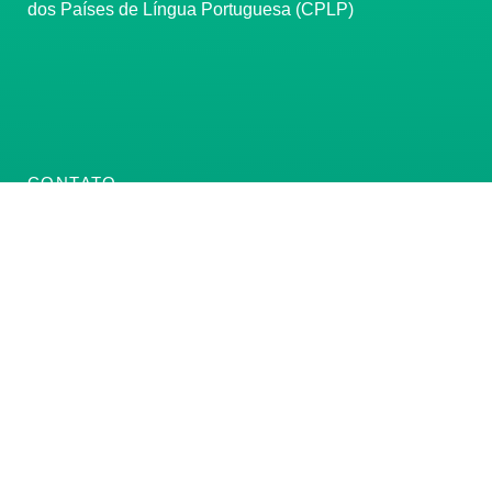
dos Países de Língua Portuguesa (CPLP)
CONTATO
(61) 3222-3000
Institucional:
conass@conass.org.br
Setor Comercial Sul, Quadra 9, Torre C, Sala 1105,
Edifício Parque Cidade Corporate Brasília/DF CEP:
70308-200
Razão Social: Conselho Nacional de Secretários de
Saúde