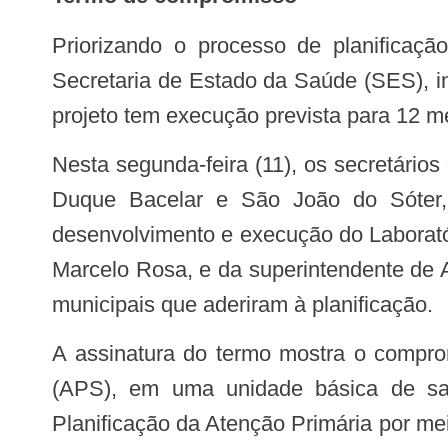
Priorizando o processo de planificação da Atenção Primária em Saúde (APS), o Governo do Estado, por intermédio da
Secretaria de Estado da Saúde (SES), i
projeto tem execução prevista para 12 m
Nesta segunda-feira (11), os secretários de Saúde dos municípios de Afonso Cunha, Aldeias Altas, Buriti, Caxias, Coelho Neto,
Duque Bacelar e São João do Sóter,
desenvolvimento e execução do Laborató
Marcelo Rosa, e da superintendente de 
municipais que aderiram à planificação.
A assinatura do termo mostra o compromisso dos gestores na implantação de um Laboratório em Atenção Primária à Saúde
(APS), em uma unidade básica de saú
Planificação da Atenção Primária por me