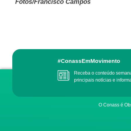
Fotos/
Francisco Campos
#ConassEmMovimento
Receba o conteúdo semanal do Conass com as
principais notícias e info
O Conass é O