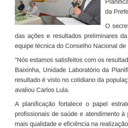
Planific
da Prefe
O secretário de Estado da Saúde, Carlos Lula, presente ao evento, acompanhou a avaliação
das ações e resultados preliminares da
equipe técnica do Conselho Nacional de
“Nós estamos satisfeitos com os resultados apresentados em um prazo menor do que o esperado. Na Unidade Básica de Saúde
Baixinha, Unidade Laboratório da Planif
resultado é visto no cotidiano da popula
avaliou Carlos Lula.
A planificação fortalece o papel estratégico da APS, por meio do planejamento, renovando o processo de trabalho dos
profissionais de saúde e atendimento à
mais qualidade e eficiência na realização