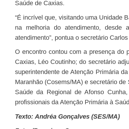
Saúde de Caxias.
“É incrível que, visitando uma Unidade Básica de Saúde que já tenha a planificação e outra não, é possível perceber a diferença
na melhoria do atendimento, desde 
atendimento”, pontua o secretário Carlos
O encontro contou com a presença do presidente da Assembleia Legislativa do Maranhão, Humberto Coutinho; do prefeito de
Caxias, Léo Coutinho; do secretário ad
superintendente de Atenção Primária da
Maranhão (Cosems/MA) e secretário de S
Saúde da Regional de Afonso Cunha, A
profissionais da Atenção Primária à Saú
Texto: Andréa Gonçalves (SES/MA)