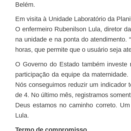
Belém.
Em visita à Unidade Laboratório da Planificação, o secretário foi recebido pelos profissionais de saúde e tutores da Planificação.
O enfermeiro Rubenilson Lula, diretor da
na unidade e na ponta do atendimento. 
horas, que permite que o usuário seja a
O Governo do Estado também investe na Maternidade Carmosina Coutinho. “A planificação também está sendo feita com a
participação da equipe da maternidade.
Nós conseguimos reduzir um indicador te
de 4. No último mês, registramos somente
Deus estamos no caminho correto. Um vi
Lula.
Termo de compromisso