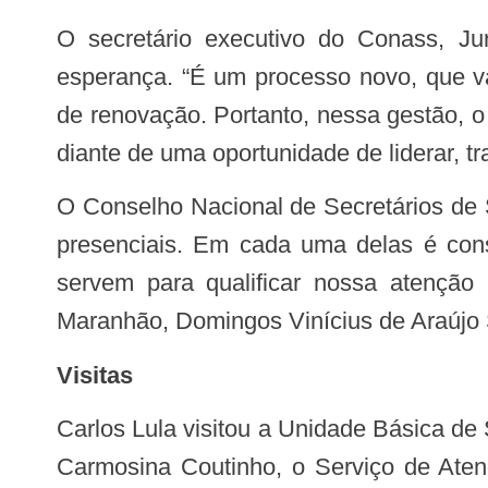
O secretário executivo do Conass, Jurandi Frutuoso, disse que vê o processo de planificação no Maranhão com muita
esperança. “É um processo novo, que v
de renovação. Portanto, nessa gestão, o
diante de uma oportunidade de liderar, t
O Conselho Nacional de Secretários de Saúde (Conass) propõe a planificação da APS por meio da realização de nove oficinas
presenciais. Em cada uma delas é cons
servem para qualificar nossa atenção
Maranhão, Domingos Vinícius de Araújo 
Visitas
Carlos Lula visitou a Unidade Básica de Saúde (UEB) Baixinha, Unidade Laboratório da Planificação, em Caxias, a Maternidade
Carmosina Coutinho, o Serviço de At