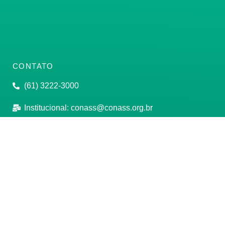
CONTATO
(61) 3222-3000
Institucional:
conass@conass.org.br
Setor Comercial Sul, Quadra 9, Torre C, Sala 1105,
Edifício Parque Cidade Corporate Brasília/DF CEP:
70308-200
Razão Social: Conselho Nacional de Secretários de
Saúde
CNPJ: 00.718.205/0001-07