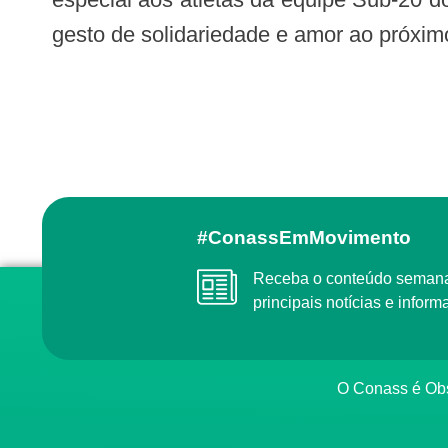
gesto de solidariedade e amor ao próximo
#ConassEmMovimento
Receba o conteúdo semanal do Conass com as
principais notícias e info
O Conass é O