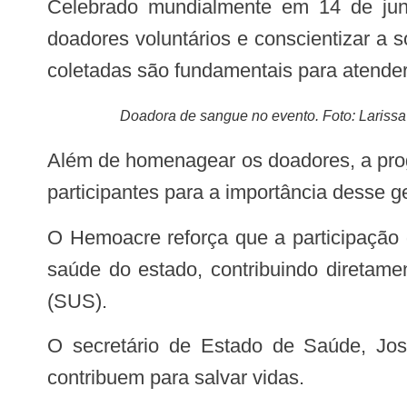
Celebrado mundialmente em 14 de junho, o Dia Mundial do Doador de Sangue é uma oportunidade para agradecer aos
doadores voluntários e conscientizar a
coletadas são fundamentais para atender
Doadora de sangue no evento. Foto: Larissa
Além de homenagear os doadores, a programação também buscou fortalecer a cultura da doação voluntária e sensibilizar novos
participantes para a importância desse 
O Hemoacre reforça que a participação da sociedade é indispensável para garantir o fornecimento de sangue aos serviços de
saúde do estado, contribuindo diretame
(SUS).
O secretário de Estado de Saúde, José Bestene, destacou a importância da mobilização e agradeceu aos doadores que
contribuem para salvar vidas.