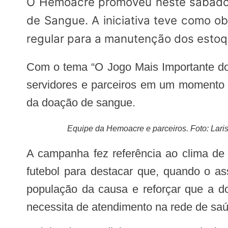
O Hemoacre promoveu neste sábado, 13 de junho, uma programação especial em alusão ao Dia Mundial do Doador
de Sangue. A iniciativa teve como o
regular para a manutenção dos estoq
Com o tema “O Jogo Mais Importante do Ano”, a ação foi realizada na sede do Hemoacre, em Rio Branco, reunindo doadores,
servidores e parceiros em um momento d
da doação de sangue.
Equipe da Hemoacre e parceiros. Foto: Lari
A campanha fez referência ao clima de mobilização e expectativa dos grandes eventos esportivos, utilizando a linguagem do
futebol para destacar que, quando o a
população da causa e reforçar que a d
necessita de atendimento na rede de sa