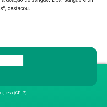
s”, destacou.
rtuguesa (CPLP)