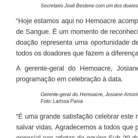
Secretario José Bestene com um dos doares 
“Hoje estamos aqui no Hemoacre acompanhando de perto essa ação tão importante em homenagem ao Dia Mundial do Doador
de Sangue. É um momento de reconhecim
doação representa uma oportunidade de
todos os doadores que fazem a diferença 
A gerente-geral do Hemoacre, Josiane Amorim, agradeceu a presença dos doadores e parceiros que participaram da
programação em celebração à data.
Gerente-geral do Hemoacre, Josiane Amorim
Foto: Larissa Paiva
“É uma grande satisfação celebrar este momento ao lado dos nossos doadores, que desempenham um papel fundamental para
salvar vidas. Agradecemos a todos que 
especial aos atletas da equipe Sub-20 