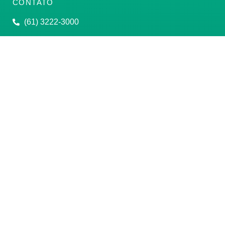
CONTATO
(61) 3222-3000
Institucional:
conass@conass.org.br
Setor Comercial Sul, Quadra 9, Torre C, Sala 1105,
Edifício Parque Cidade Corporate Brasília/DF CEP:
70308-200
Razão Social: Conselho Nacional de Secretários de
Saúde
CNPJ: 00.718.205/0001-07