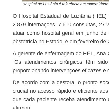
Hospital de Luziânia é referência em maternidade 
O Hospital Estadual de Luziânia (HEL) finalizou no ano de 2023 com 46.046 mil atendimentos. A unidade de saúde realizou
2.879 internações. 7.610 consultas, 27
atuar como hospital geral em junho de
obstetrícia no Estado, e em fevereiro de 
A gerente de enfermagem do HEL, Ana Carolina Garcia, conta que o balanço de atendimentos da unidade em 2023 foi positivo.
“Os atendimentos cirúrgicos têm si
proporcionando intervenções eficazes e c
De acordo com a gestora, o pronto socorro realiza uma média de 3000 atendimentos por mês, e destaca-se como um ponto
crucial no acesso rápido e eficiente a
que cada paciente receba atendimento d
afirmou.