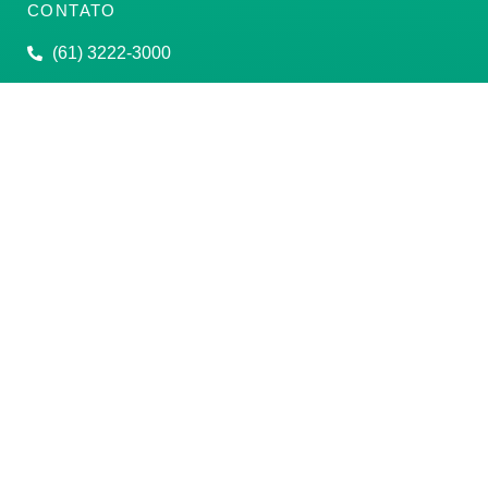
CONTATO
(61) 3222-3000
Institucional:
conass@conass.org.br
Setor Comercial Sul, Quadra 9, Torre C, Sala 1105,
Edifício Parque Cidade Corporate Brasília/DF CEP:
70308-200
Razão Social: Conselho Nacional de Secretários de
Saúde
CNPJ: 00.718.205/0001-07