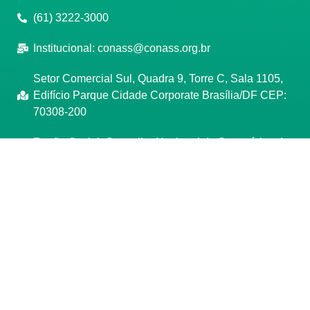
(61) 3222-3000
Institucional:
conass@conass.org.br
Setor Comercial Sul, Quadra 9, Torre C, Sala 1105,
Edifício Parque Cidade Corporate Brasília/DF CEP:
70308-200
Razão Social: Conselho Nacional de Secretários de
Saúde
CNPJ: 00.718.205/0001-07